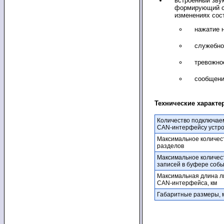
встроенный зву
формирующий с
изменениях сос
нажатие н
служебно
тревожно
сообщени
Технические характе
Количество подключае
CAN-интерфейсу устро
Максимальное количес
разделов
Максимальное количес
записей в буфере соб
Максимальная длина л
CAN-интерфейса, км
Габаритные размеры, 