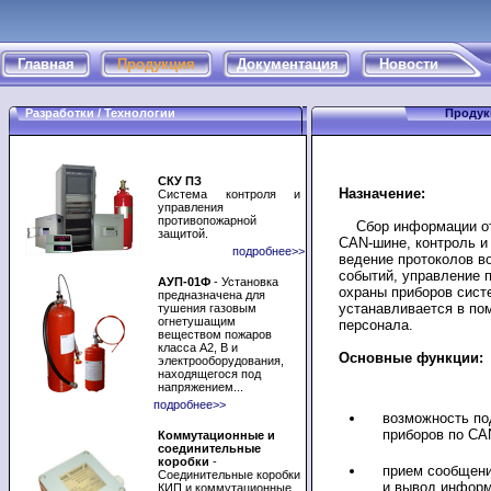
Главная
Продукция
Документация
Новости
Разработки / Технологии
Продук
СКУ ПЗ
Назначение:
Система контроля и
управления
противопожарной
Сбор информации от 
защитой.
CAN-шине, контроль и
подробнее>>
ведение протоколов в
событий, управление п
АУП-01Ф
- Установка
охраны приборов сист
предназначена для
устанавливается в по
тушения газовым
огнетушащим
персонала.
веществом пожаров
класса А2, В и
Основные функции:
электрооборудования,
находящегося под
напряжением...
подробнее>>
возможность по
приборов по CA
Коммутационные и
соединительные
коробки
-
прием сообщени
Соединительные коробки
и вывод информ
КИП и коммутационные