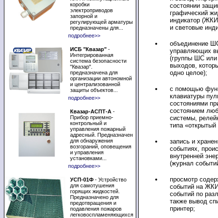
коробки
состоянии защи
электроприводов
графический жи
запорной и
индикатор (ЖКИ
регулирующей арматуры
и световые инд
предназначены для...
подробнее>>
объединение ШС
ИСБ "Квазар"
-
управляющих в
Интегрированная
(группы ШС ил
система безопасности
выходов, котор
"Квазар".
одно целое);
предназначена для
организации автономной
и централизованной
с помощью фун
защиты объектов...
клавиатуры пул
подробнее>>
состояниями пр
состоянием лю
Квазар-АСПТ-А
-
Прибор приемно-
системы, релей
контрольный и
типа «открытый 
управления пожарный
адресный. Предназначен
для обнаружения
запись и хране
возгораний, оповещения
событиях, прои
и управления
внутренней эне
установками...
(журнал событий
подробнее>>
просмотр содер
УСП-01Ф
- Устройство
для самотушения
событий на ЖКИ
горящих жидкостей.
событий по раз
Предназначено для
также вывод сп
предотвращения и
принтер;
подавления пожаров
легковоспламеняющихся