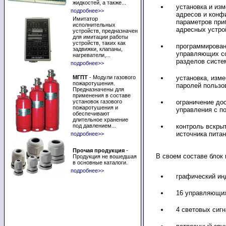
жидкостей, а также...
установка и из
подробнее>>
адресов и конф
Имитатор
параметров при
исполнительных
адресных устро
устройств, предназначен
для имитации работы
устройств, таких как
программирован
задвижки, клапаны,
управляющих со
нагреватели,...
разделов систе
подробнее>>
МГПТ
- Модули газового
установка, изм
пожаротушения.
паролей пользо
Предназначены для
применения в составе
установок газового
ограничение до
пожаротушения и
управления с п
обеспечивают
длительное хранение
под давлением...
контроль вскрыт
источника пита
подробнее>>
Прочая продукция
-
В своем составе блок 
Продукция не вошедшая
в основные каталоги.
подробнее>>
графический ин
16 управляющих
4 световых сигн