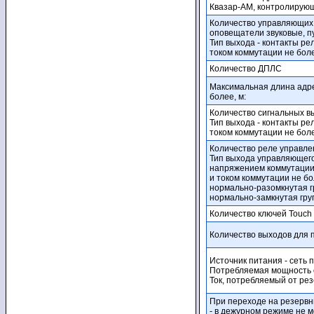
Квазар-АМ, контролирующ
Количество управляющих 
оповещатели звуковые, пу
Тип выхода - контакты ре
током коммутации не боле
Количество ДПЛС
Максимальная длина адре
более, м:
Количество сигнальных в
Тип выхода - контакты ре
током коммутации не боле
Количество реле управле
Тип выхода управляющего
напряжением коммутации 
и током коммутации не бо
нормально-разомкнутая г
нормально-замкнутая гру
Количество ключей Touch
Количество выходов для 
Источник питания - сеть 
Потребляемая мощность о
Ток, потребляемый от рез
При переходе на резервн
- в дежурном режиме не м