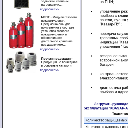
задвижки, клапаны,
на ПЦН;
нагреватели,...
подробнее>>
управление реж
прибора с клав
МГПТ
- Модули газового
панели, пульта
пожаротушения.
"Квазар-ПУ";
Предназначены для
применения в составе
установок газового
передача служе
пожаротушения и
тревожных сооб
обеспечивают
длительное хранение
индикации "Кваз
под давлением...
управления "Ква
подробнее>>
резервное питан
Прочая продукция
-
встроенной акк
Продукция не вошедшая
батареи;
в основные каталоги.
подробнее>>
контроль сетево
электропитания
диагностика ра
прибора и адрес
Загрузить руководс
эксплуатации "КВАЗАР-
Техниче
Количество защищаемых 
Количество адресных изв