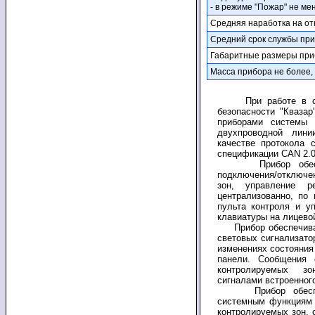
- в режиме "Пожар" не мен
Средняя наработка на отк
Средний срок службы при
Габаритные размеры приб
Масса прибора не более, 
При работе в сост
безопасности "Кваза
приборами системы 
двухпроводной лини
качестве протокола 
спецификации CAN 2.0
Прибор обеспечи
подключения/отключе
зон, управление р
централизованно, по
пульта контроля и уп
клавиатуры на лицево
Прибор обеспечивае
световых сигнализато
изменениях состояния
панели. Сообщения 
контролируемых з
сигналами встроенног
Прибор обеспечив
системным функциям 
контролируемых зон,