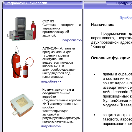
Разработки / Технологии
Продукц
Прибор
СКУ ПЗ
Назначение:
Система контроля и
управления
противопожарной
Предназначен для о
защитой.
порошкового, аэро
подробнее>>
двухпроводной адрес
"Квазар".
АУП-01Ф
- Установка
предназначена для
тушения газовым
Основные функции:
огнетушащим
веществом пожаров
класса А2, В и
электрооборудования,
находящегося под
прием и обрабо
напряжением...
о состоянии ко
подробнее>>
зон от адресны
извещателей се
Коммутационные и
либо Leonardo (
соединительные
производимых к
коробки
-
Соединительные коробки
SystemSensor и
КИП и коммутационные
модулей "Кваза
коробки
электроприводов
запорной и
защита до трех
регулирующей арматуры
газового, аэроз
предназначены для...
порошкового по
подробнее>>