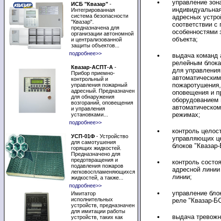
управление зон
ИСБ "Квазар"
-
индивидуальная
Интегрированная
система безопасности
адресных устро
"Квазар".
соответствии с 
предназначена для
особенностями
организации автономной
объекта;
и централизованной
защиты объектов...
подробнее>>
выдача команд
релейным блока
Квазар-АСПТ-А
-
для управления
Прибор приемно-
автоматическим
контрольный и
пожаротушения,
управления пожарный
адресный. Предназначен
оповещения и п
для обнаружения
оборудованием 
возгораний, оповещения
автоматическом
и управления
режимах;
установками...
подробнее>>
контроль целос
УСП-01Ф
- Устройство
управляющих ц
для самотушения
блоков "Квазар-
горящих жидкостей.
Предназначено для
предотвращения и
контроль состо
подавления пожаров
адресной линии
легковоспламеняющихся
линии;
жидкостей, а также...
подробнее>>
управление бло
Имитатор
исполнительных
реле "Квазар-Б
устройств, предназначен
для имитации работы
выдача тревож
устройств, таких как