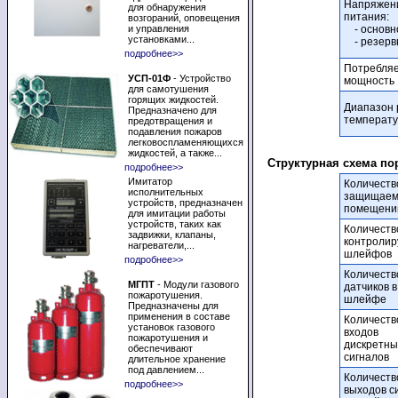
Напряжен
для обнаружения
питания:
возгораний, оповещения
и управления
- основн
установками...
- резерв
подробнее>>
Потребля
УСП-01Ф
- Устройство
мощность
для самотушения
горящих жидкостей.
Диапазон 
Предназначено для
температ
предотвращения и
подавления пожаров
легковоспламеняющихся
жидкостей, а также...
Структурная схема п
подробнее>>
Имитатор
Количеств
исполнительных
защищае
устройств, предназначен
помещений
для имитации работы
устройств, таких как
Количеств
задвижки, клапаны,
контроли
нагреватели,...
шлейфов
подробнее>>
Количеств
МГПТ
- Модули газового
датчиков в
пожаротушения.
шлейфе
Предназначены для
применения в составе
Количеств
установок газового
входов
пожаротушения и
дискретны
обеспечивают
сигналов
длительное хранение
под давлением...
Количеств
подробнее>>
выходов с