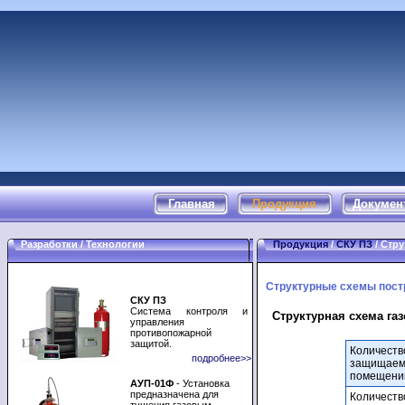
Главная
Продукция
Докумен
Разработки / Технологии
Продукция
/
СКУ ПЗ
/ Стр
Структурные схемы пост
СКУ ПЗ
Система контроля и
Структурная схема га
управления
противопожарной
защитой.
Количеств
подробнее>>
защищае
помещений
АУП-01Ф
- Установка
предназначена для
Количеств