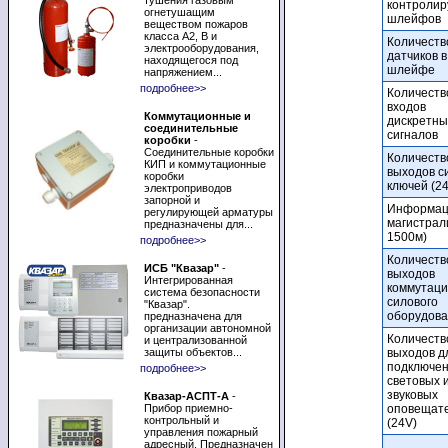
тушения газовым
контроли
огнетушащим
шлейфов
веществом пожаров
класса А2, В и
Количеств
электрооборудования,
датчиков в
находящегося под
шлейфе
напряжением...
подробнее>>
Количеств
входов
Коммутационные и
дискретны
соединительные
сигналов
коробки
-
Соединительные коробки
Количеств
КИП и коммутационные
выходов с
коробки
ключей (24
электроприводов
запорной и
Информац
регулирующей арматуры
магистрал
предназначены для...
1500м)
подробнее>>
Количеств
ИСБ "Квазар"
-
выходов
Интегрированная
коммутац
система безопасности
силового
"Квазар".
оборудов
предназначена для
организации автономной
Количеств
и централизованной
защиты объектов...
выходов д
подключе
подробнее>>
световых 
звуковых
Квазар-АСПТ-А
-
Прибор приемно-
оповещат
контрольный и
(24V)
управления пожарный
адресный. Предназначен