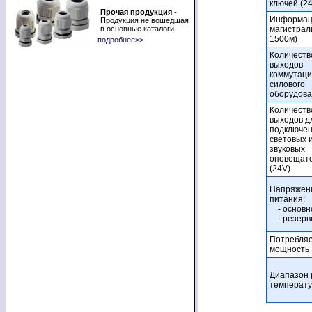
ключей (24
Прочая продукция
-
Информац
Продукция не вошедшая
в основные каталоги.
магистрал
1500м)
подробнее>>
Количеств
выходов
коммутац
силового
оборудов
Количеств
выходов д
подключе
световых 
звуковых
оповещат
(24V)
Напряжен
питания:
- основн
- резерв
Потребля
мощность
Диапазон 
температ