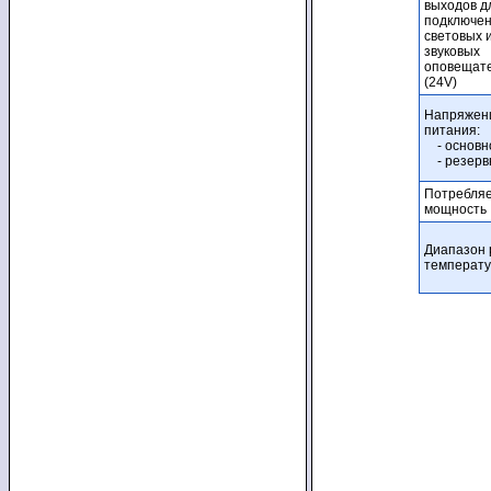
выходов д
подключе
световых 
звуковых
оповещат
(24V)
Напряжен
питания:
- основн
- резерв
Потребля
мощность
Диапазон 
температ