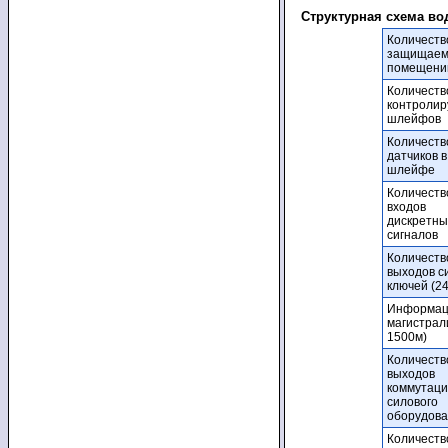
Структурная схема в
Количеств
защищае
помещений
Количеств
контроли
шлейфов
Количеств
датчиков в
шлейфе
Количеств
входов
дискретны
сигналов
Количеств
выходов с
ключей (24
Информац
магистрал
1500м)
Количеств
выходов
коммутац
силового
оборудов
Количеств